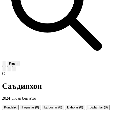
Kirish
С
Саъдияхон
2024-yildan beri a’zo
Kundalik
Taqrizlar (0)
Iqtiboslar (0)
Baholar (0)
To‘plamlar (0)