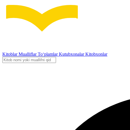
Kitoblar
Mualliflar
To‘plamlar
Kutubxonalar
Kitobxonlar