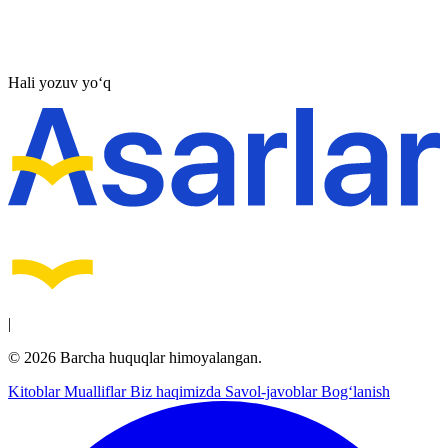
Hali yozuv yo‘q
|
© 2026 Barcha huquqlar himoyalangan.
Kitoblar
Mualliflar
Biz haqimizda
Savol-javoblar
Bog‘lanish