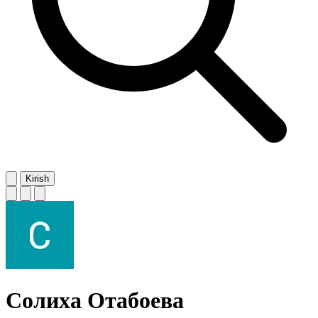
Kirish
Солиха Отабоева