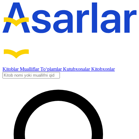
Kitoblar
Mualliflar
To‘plamlar
Kutubxonalar
Kitobxonlar