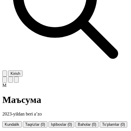
Kirish
М
Маъсума
2023-yildan beri a’zo
Kundalik
Taqrizlar (0)
Iqtiboslar (0)
Baholar (0)
To‘plamlar (0)