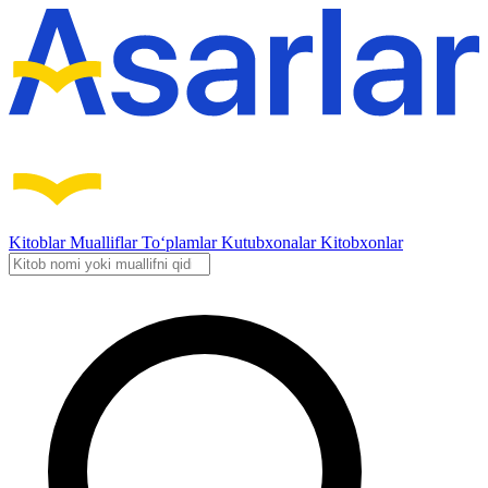
Kitoblar
Mualliflar
To‘plamlar
Kutubxonalar
Kitobxonlar