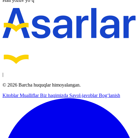
Hali yozuv yo‘q
|
© 2026 Barcha huquqlar himoyalangan.
Kitoblar
Mualliflar
Biz haqimizda
Savol-javoblar
Bog‘lanish