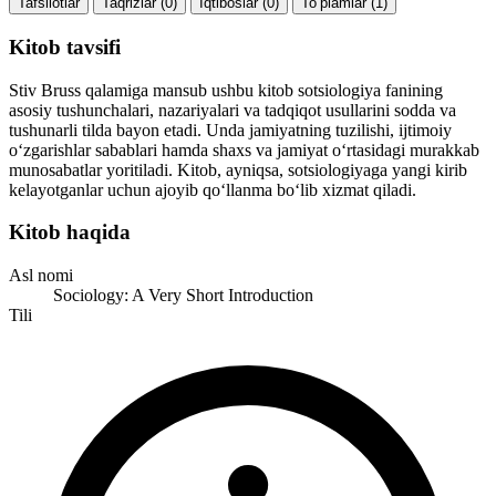
Tafsilotlar
Taqrizlar (0)
Iqtiboslar (0)
To‘plamlar (1)
Kitob tavsifi
Stiv Bruss qalamiga mansub ushbu kitob sotsiologiya fanining
asosiy tushunchalari, nazariyalari va tadqiqot usullarini sodda va
tushunarli tilda bayon etadi. Unda jamiyatning tuzilishi, ijtimoiy
o‘zgarishlar sabablari hamda shaxs va jamiyat o‘rtasidagi murakkab
munosabatlar yoritiladi. Kitob, ayniqsa, sotsiologiyaga yangi kirib
kelayotganlar uchun ajoyib qo‘llanma bo‘lib xizmat qiladi.
Kitob haqida
Asl nomi
Sociology: A Very Short Introduction
Tili