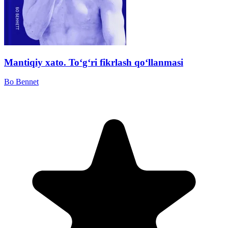
Mantiqiy xato. To‘g‘ri fikrlash qo‘llanmasi
Bo Bennet