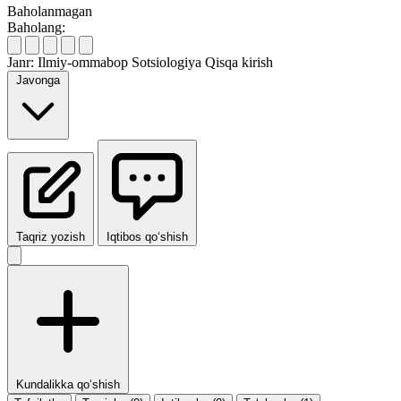
Baholanmagan
Baholang:
Janr:
Ilmiy-ommabop
Sotsiologiya
Qisqa kirish
Javonga
Taqriz yozish
Iqtibos qo‘shish
Kundalikka qo‘shish