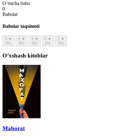
O‘rtacha baho
0
Baholar
Baholar taqsimoti
5
★
4
★
3
★
2
★
1
★
0%
0%
0%
0%
0%
Oʻxshash kitoblar
Mahorat