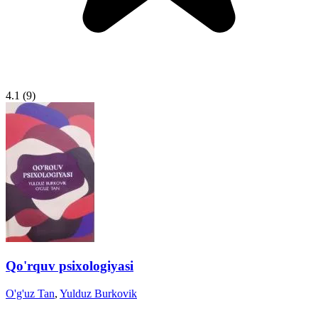
4.1
(9)
Qo'rquv psixologiyasi
O'g'uz Tan
,
Yulduz Burkovik