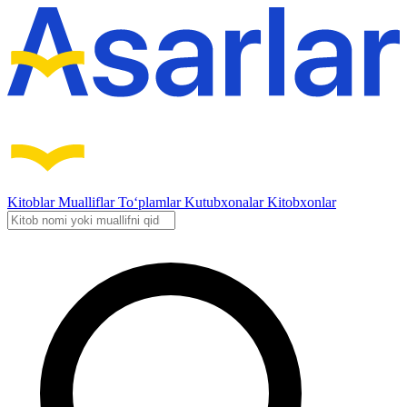
Kitoblar
Mualliflar
To‘plamlar
Kutubxonalar
Kitobxonlar