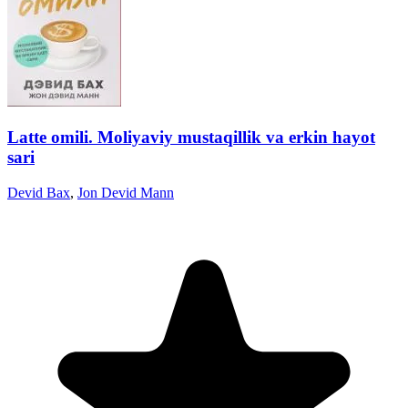
Latte omili. Moliyaviy mustaqillik va erkin hayot
sari
Devid Bax
,
Jon Devid Mann